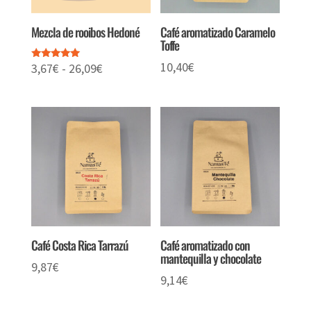
Mezcla de rooibos Hedoné
Café aromatizado Caramelo
Toffe
10,40
€
Rango
3,67
€
-
26,09
€
Valorado
con
de
5.00
de 5
precios:
desde
3,67€
hasta
26,09€
Café Costa Rica Tarrazú
Café aromatizado con
mantequilla y chocolate
9,87
€
9,14
€