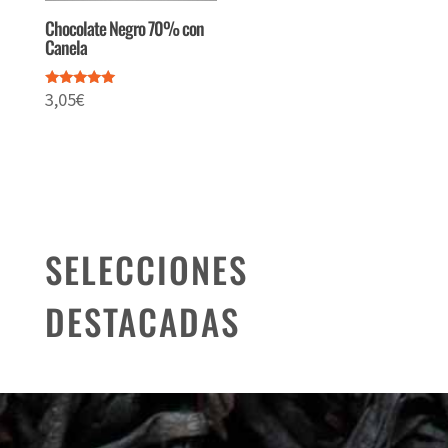
Chocolate Negro 70% con
Canela
3,05
€
Valorado
con
5.00
de 5
SELECCIONES
DESTACADAS