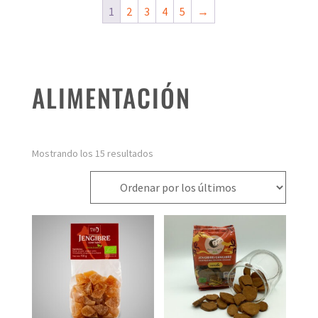
1
2
3
4
5
→
ALIMENTACIÓN
Ordenado
Mostrando los 15 resultados
por
los
últimos