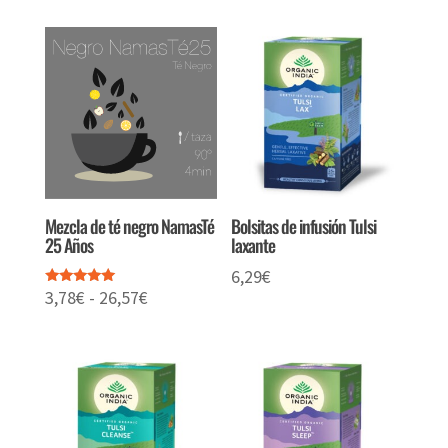
precios:
precios:
desde
desde
3,89€
4,15€
hasta
hasta
27,46€
29,24€
Mezcla de té negro NamasTé
Bolsitas de infusión Tulsi
25 Años
laxante
6,29
€
Rango
3,78
€
-
26,57
€
Valorado
con
de
5.00
de 5
precios:
desde
3,78€
hasta