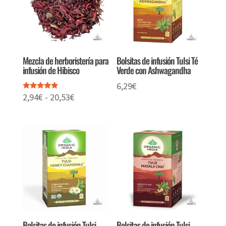
22,31€
21,73€
Mezcla de herboristería para
Bolsitas de infusión Tulsi Té
infusión de Hibisco
Verde con Ashwagandha
6,29
€
Rango
2,94
€
-
20,53
€
Valorado
con
de
5.00
de 5
precios:
desde
2,94€
hasta
20,53€
Bolsitas de infusión Tulsi
Bolsitas de infusión Tulsi