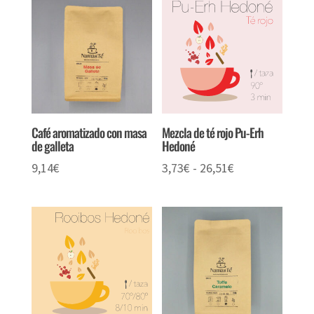
desde
3,73€
hasta
26,36€
Café aromatizado con masa
Mezcla de té rojo Pu-Erh
de galleta
Hedoné
Rango
9,14
€
3,73
€
-
26,51
€
de
precios:
desde
3,73€
hasta
26,51€