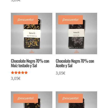
¡Descuento!
¡Descuento!
Chocolate Negro 70% con
Chocolate Negro 70% con
Maíz tostado y Sal
Aceite y Sal
3,05
€
3,05
€
Valorado
con
5.00
de 5
¡Descuento!
¡Descuento!