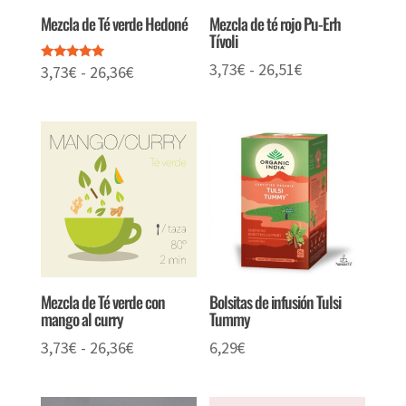
Mezcla de Té verde Hedoné
Mezcla de té rojo Pu-Erh
Tívoli
Rango
3,73
€
-
26,51
€
Rango
3,73
€
-
26,36
€
Valorado
con
de
de
5.00
de 5
precios:
precios:
desde
desde
3,73€
3,73€
hasta
hasta
26,51€
26,36€
Mezcla de Té verde con
Bolsitas de infusión Tulsi
mango al curry
Tummy
Rango
3,73
€
-
26,36
€
6,29
€
de
precios: