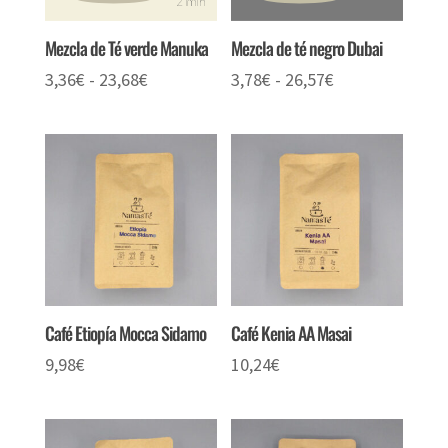
Mezcla de Té verde Manuka
Mezcla de té negro Dubai
Rango
Rango
3,36
€
-
23,68
€
3,78
€
-
26,57
€
de
de
precios:
precios:
desde
desde
3,36€
3,78€
hasta
hasta
23,68€
26,57€
Café Etiopía Mocca Sidamo
Café Kenia AA Masai
9,98
€
10,24
€