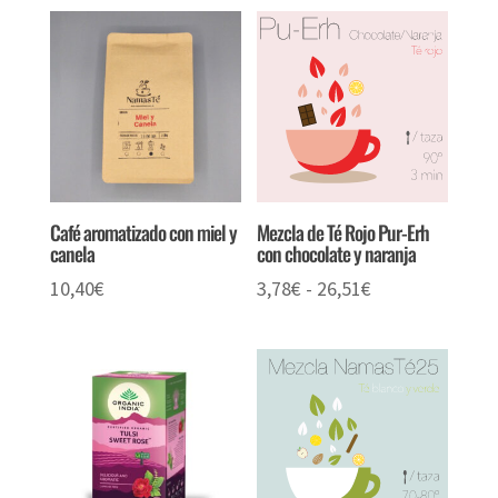
Café aromatizado con miel y
Mezcla de Té Rojo Pur-Erh
canela
con chocolate y naranja
Rango
10,40
€
3,78
€
-
26,51
€
de
precios:
desde
3,78€
hasta
26,51€