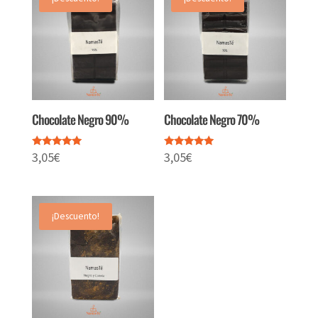
Chocolate Negro 90%
Chocolate Negro 70%
3,05
€
3,05
€
Valorado
Valorado
con
con
5.00
5.00
de 5
de 5
¡Descuento!