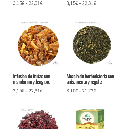
Rango
Rango
3,15
€
-
22,31
€
3,15
€
-
22,31
€
de
de
precios:
precios:
desde
desde
3,15€
3,15€
hasta
hasta
22,31€
22,31€
Infusión de frutas con
Mezcla de herboristería con
mandarina y Jengibre
anís, menta y regaliz
Rango
Rango
3,15
€
-
22,31
€
3,10
€
-
21,73
€
de
de
precios:
precios:
desde
desde
3,15€
3,10€
hasta
hasta