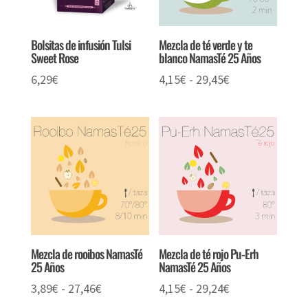
Bolsitas de infusión Tulsi
Mezcla de té verde y te
Sweet Rose
blanco NamasTé 25 Años
Rango
6,29
€
4,15
€
-
29,45
€
de
precios:
desde
4,15€
hasta
29,45€
Mezcla de rooibos NamasTé
Mezcla de té rojo Pu-Erh
25 Años
NamasTé 25 Años
Rango
Rango
3,89
€
-
27,46
€
4,15
€
-
29,24
€
de
de