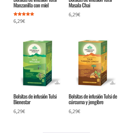
Manzanilla con miel
Masala Chai
6,29
€
6,29
€
Valorado
con
5.00
de 5
Bolsitas de infusión Tulsi
Bolsitas de infusión Tulsi de
Bienestar
cúrcuma y jengibre
6,29
€
6,29
€