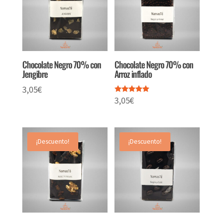
Chocolate Negro 70% con
Chocolate Negro 70% con
Jengibre
Arroz inflado
3,05
€
3,05
€
Valorado
con
5.00
de 5
¡Descuento!
¡Descuento!