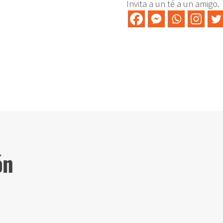
Invita a un té a un amigo.
ón
6