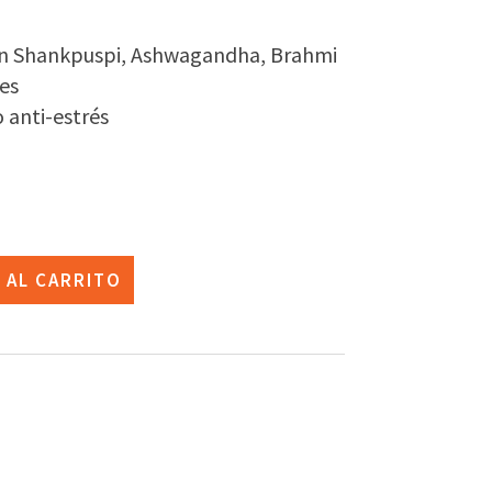
on Shankpuspi, Ashwagandha, Brahmi
tes
 anti-estrés
 AL CARRITO