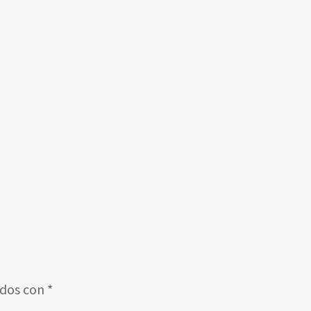
ados con
*