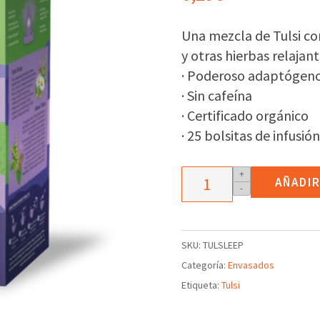
Una mezcla de Tulsi c
y otras hierbas relajan
· Poderoso adaptógeno
· Sin cafeína
· Certificado orgánico
· 25 bolsitas de infusión
Bolsitas
+
AÑADIR
-
de
infusión
Tulsi
SKU:
TULSLEEP
relajante
Categoría:
Envasados
cantidad
Etiqueta:
Tulsi