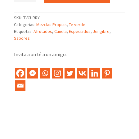
Té
verde
con
SKU:
TVCURRY
mango
Categorías:
Mezclas Propias
,
Té verde
al
Etiquetas:
Afrutados
,
Canela
,
Especiados
,
Jengibre
,
curry
Sabores
cantidad
Invita a un té a un amigo.