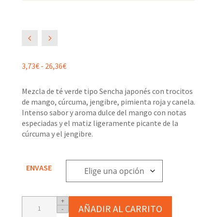
4
5
Rango
3,73
€
-
26,36
€
de
precios:
Mezcla de té verde tipo Sencha japonés con trocitos
desde
de mango, cúrcuma, jengibre, pimienta roja y canela.
3,73€
Intenso sabor y aroma dulce del mango con notas
hasta
especiadas y el matiz ligeramente picante de la
26,36€
cúrcuma y el jengibre.
ENVASE
Mezcla
+
AÑADIR AL CARRITO
-
de