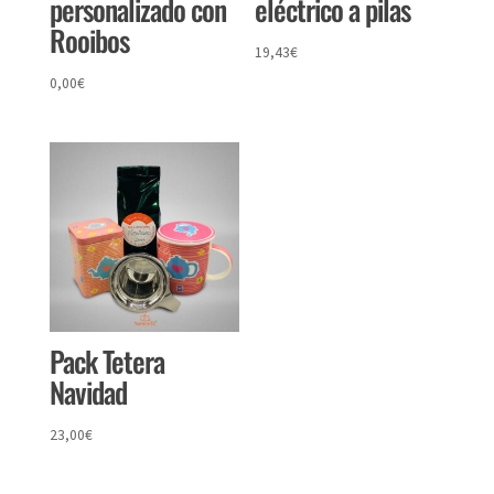
personalizado con
eléctrico a pilas
Rooibos
19,43
€
0,00
€
Pack Tetera
Navidad
23,00
€