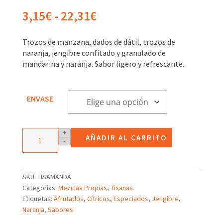
Rango
3,15
€
-
22,31
€
de
precios:
Trozos de manzana, dados de dátil, trozos de
desde
naranja, jengibre confitado y granulado de
3,15€
mandarina y naranja. Sabor ligero y refrescante.
hasta
22,31€
ENVASE
Infusión
+
AÑADIR AL CARRITO
-
de
frutas
con
mandarina
SKU:
TISAMANDA
y
Categorías:
Mezclas Propias
,
Tisanas
Jengibre
Etiquetas:
Afrutados
,
Cítricos
,
Especiados
,
Jengibre
,
cantidad
Naranja
,
Sabores