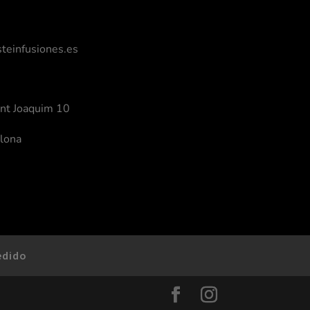
einfusiones.es
ant Joaquim 10
lona
edido