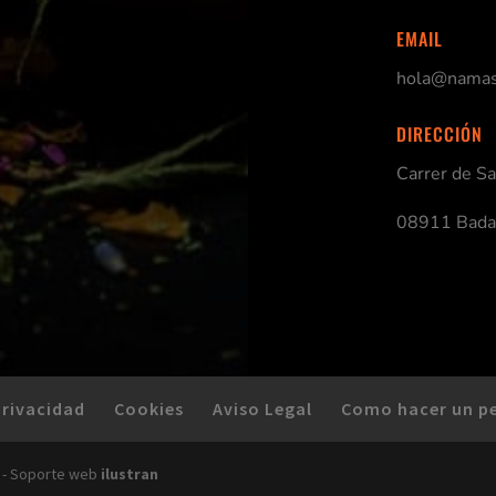
EMAIL
hola@namast
DIRECCIÓN
Carrer de S
08911 Bada
Privacidad
Cookies
Aviso Legal
Como hacer un p
 - Soporte web
ilustran