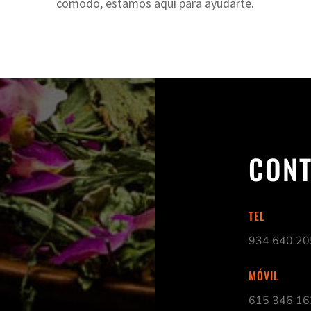
cómodo, estamos aquí para ayudarte.
CONT
TEL
934 640 20
MÓVIL
615 346 16