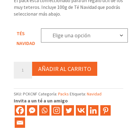
El pack está confeccionado para un regalo útil de los
muy teteros. Incluye 100g de Té Navidad que podrás
seleccionar más abajo.
TÉS
NAVIDAD
Pack
AÑADIR AL CARRITO
confetti
Navidad
cantidad
SKU:
PCKCNF
Categoría:
Packs
Etiqueta:
Navidad
Invita a un té a un amigo