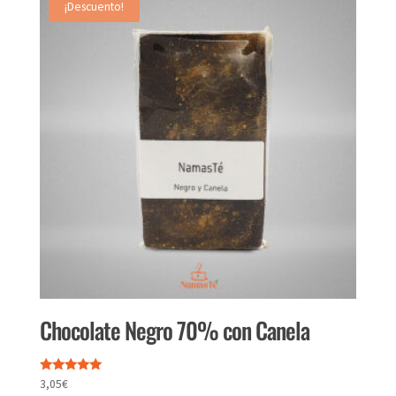
¡Descuento!
Chocolate Negro 70% con Canela
Valorado
3,05
€
con