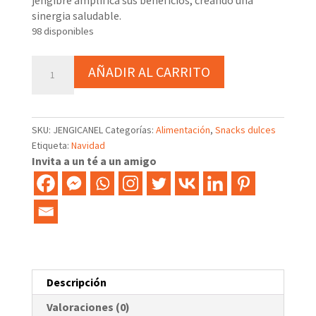
jengibre amplifica sus beneficios, creando una
sinergia saludable.
98 disponibles
Snack
AÑADIR AL CARRITO
de
jengibre
cristalizado
con
SKU:
JENGICANEL
Categorías:
Alimentación
,
Snacks dulces
miel
Etiqueta:
Navidad
y
Invita a un té a un amigo
canela
cantidad
Descripción
Valoraciones (0)