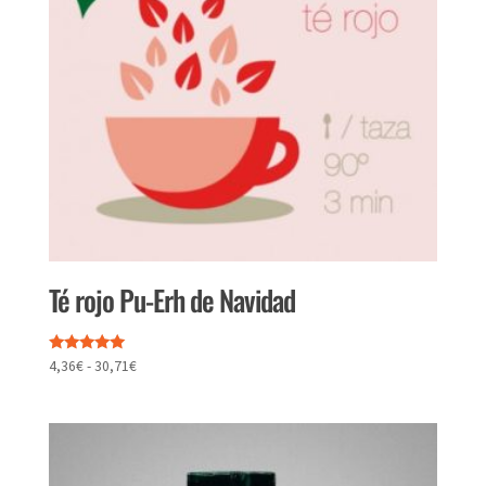
Té rojo Pu-Erh de Navidad
Valorado
Rango
4,36
€
-
30,71
€
con
de
5.00
de 5
precios:
desde
4,36€