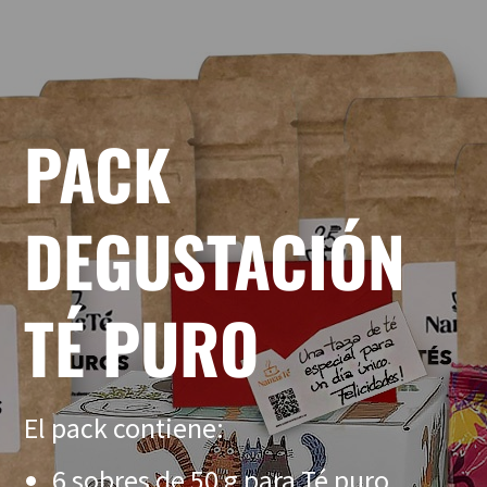
PACK
DEGUSTACIÓN
TÉ PURO
El pack contiene:
6 sobres de 50 g para Té puro.