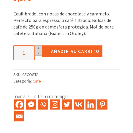
Equilibrado, con notas de chocolate y caramelo.
Perfecto para espresso o café filtrado. Bolsas de
café de 250g en atmósfera protegida. Molido para
cafetera italiana (Bialetti u Oroley).
Café
+
AÑADIR AL CARRITO
-
Costa
Rica
Tarrazú
cantidad
SKU:
CFCOSTA
Categoría:
Café
Invita a un té a un amigo.