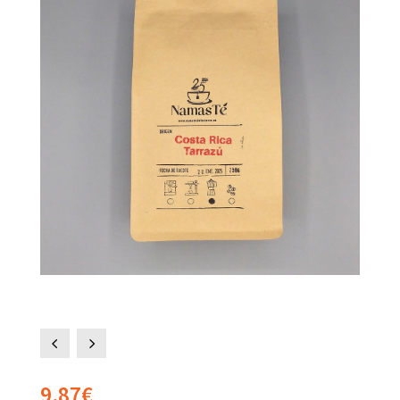
4
5
9,87
€