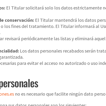
os:
El Titular solicitará solo los datos estrictamente ne
 de conservación:
El Titular mantendrá los datos per
 o los fines del tratamiento. El Titular informará al U
.
lar revisará periódicamente las listas y eliminará aque
ncialidad:
Los datos personales recabados serán trata
garantizada.
cesarias para evitar el acceso no autorizado o uso ind
personales
ones.es
no es necesario que facilite ningún dato perso
iona sus datos personales son los siguientes: