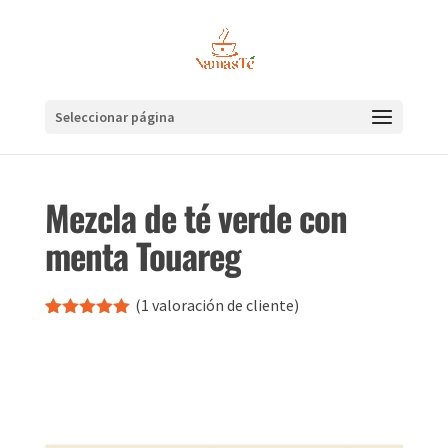
Seleccionar página
Mezcla de té verde con
menta Touareg
(
1
valoración de cliente)
Valorado
1
con
5.00
de
5 en base
a
valoración
de un
cliente