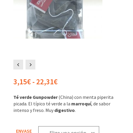
4
5
Rango
3,15
€
-
22,31
€
de
precios:
Té verde Gunpowder
(China) con menta piperita
desde
picada. El típico té verde a la
marroquí
, de sabor
3,15€
intenso y freso. Muy
digestivo
.
hasta
22,31€
ENVASE