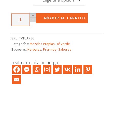
Mezcla
+
AÑADIR AL CARRITO
-
de
té
verde
con
SKU:
TVTUAREG
menta
Categorías:
Mezclas Propias
,
Té verde
Touareg
Etiquetas:
Herbales
,
Pirámide
,
Sabores
cantidad
Invita a un té a un amigo.