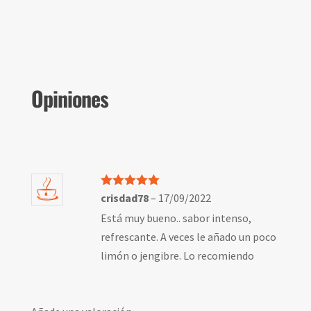
Opiniones
Valorado
crisdad78
–
17/09/2022
con
5
de 5
Está muy bueno.. sabor intenso,
refrescante. A veces le añado un poco
limón o jengibre. Lo recomiendo