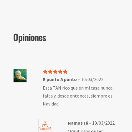
Opiniones
Valorado
R punto A punto
–
10/03/2022
con
5
de 5
Está TAN rico que en mi casa nunca
falta y, desde entonces, siempre es
Navidad.
NamasTé
–
10/03/2022
Orgullosos de ser