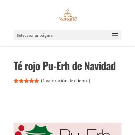
Seleccionar página
Té rojo Pu-Erh de Navidad
(
1
valoración de cliente)
Valorado
1
con
5.00
de
5 en base
a
valoración
de un
cliente