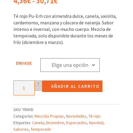
Rango
4,36
€
-
30,71
€
de
precios:
Té rojo Pu-Erh con almendra dulce, canela, vainilla,
desde
cardamomo, manzana y cáscara de naranja. Sabor
4,36€
intenso e invernal, con mucho cuerpo. Mezcla de
hasta
temporada, solo disponible durante los meses de
30,71€
frío (diciembre a marzo).
ENVASE
Té
+
AÑADIR AL CARRITO
-
rojo
Pu-
Erh
de
SKU:
TRNVD
Navidad
Categorías:
Mezclas Propias
,
Novedades
,
Té rojo
cantidad
Etiquetas:
Canela
,
Diciembre
,
Especiados
,
Navidad
,
Sabores
,
Temporada