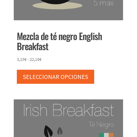
Mezcla de té negro English
Breakfast
Rango
3,15
€
-
22,10
€
Este
de
producto
precios:
SELECCIONAR OPCIONES
tiene
desde
múltiples
3,15€
variantes.
hasta
Las
22,10€
opciones
se
pueden