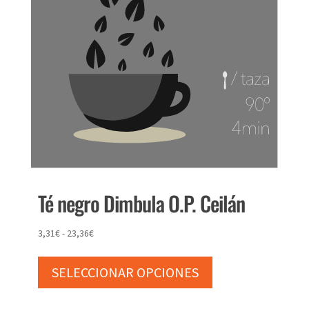
Té negro Dimbula O.P. Ceilán
Rango
3,31
€
-
23,36
€
Este
de
producto
precios:
SELECCIONAR OPCIONES
tiene
desde
múltiples
3,31€