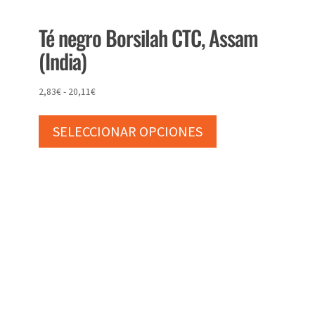
Té negro Borsilah CTC, Assam
(India)
Rango
2,83
€
-
20,11
€
Este
de
producto
precios:
SELECCIONAR OPCIONES
tiene
desde
múltiples
2,83€
variantes.
hasta
Las
20,11€
opciones
se
pueden
elegir
en
la