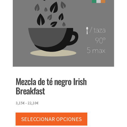
elegir
en
la
página
de
producto
Mezcla de té negro Irish
Breakfast
Rango
3,15
€
-
22,10
€
Este
de
producto
precios:
SELECCIONAR OPCIONES
tiene
desde