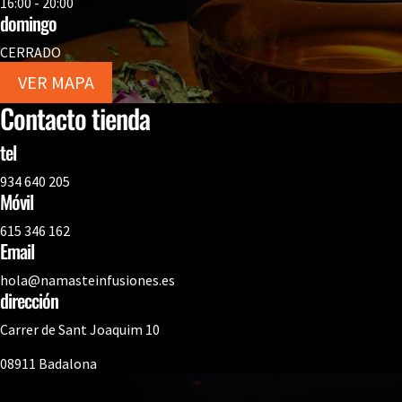
16:00 - 20:00
domingo
CERRADO
VER MAPA
Contacto tienda
tel
934 640 205
Móvil
615 346 162
Email
hola@namasteinfusiones.es
dirección
Carrer de Sant Joaquim 10
08911 Badalona