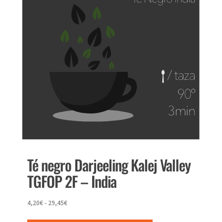
se
pueden
elegir
en
la
página
de
producto
Té negro Darjeeling Kalej Valley
TGFOP 2F – India
Rango
4,20
€
-
29,45
€
Este
de