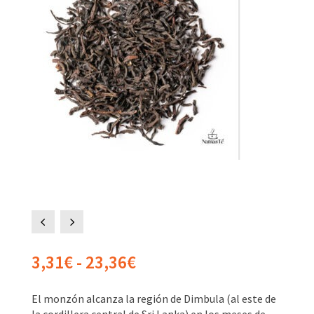
4
5
Rango
3,31
€
-
23,36
€
de
precios:
El monzón alcanza la región de Dimbula (al este de
desde
la cordillera central de Sri Lanka) en los meses de