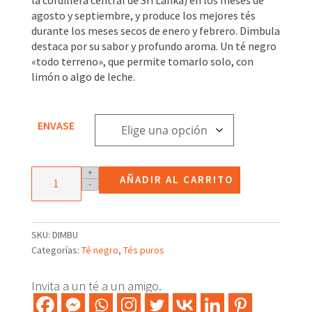
3,31€
agosto y septiembre, y produce los mejores tés
hasta
durante los meses secos de enero y febrero. Dimbula
23,36€
destaca por su sabor y profundo aroma. Un té negro
«todo terreno», que permite tomarlo solo, con
limón o algo de leche.
ENVASE
Té
+
AÑADIR AL CARRITO
-
negro
Dimbula
O.P.
Ceilán
SKU:
DIMBU
cantidad
Categorías:
Té negro
,
Tés puros
Invita a un té a un amigo.