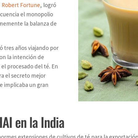
,
Robert Fortune
, logró
ecuencia el monopolio
rmemente la balanza de
ó tres años viajando por
on la intención de
y el procesado del té. En
a el secreto mejor
ne implicaba un gran
AI en la India
normes extensiones de cultivos de té para la exportació