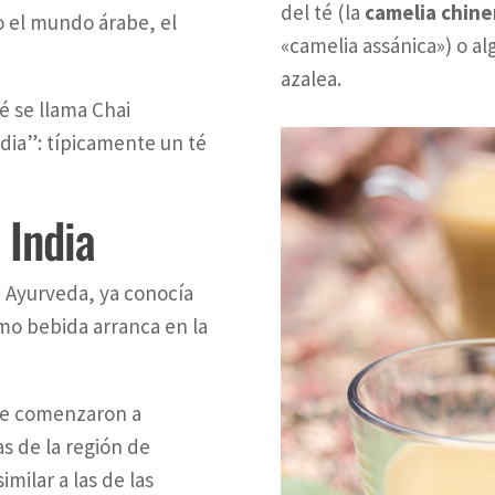
del té (la
camelia chine
o el mundo árabe, el
«camelia assánica») o a
azalea.
 se llama Chai
dia”: típicamente un té
a India
a Ayurveda, ya conocía
mo bebida arranca en la
que comenzaron a
s de la región de
milar a las de las