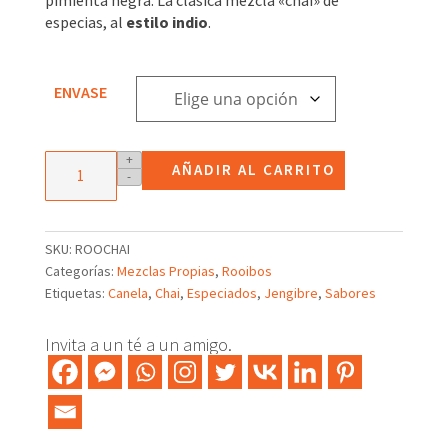
3,31€
especias, al
estilo indio
.
hasta
23,41€
ENVASE
Mezcla
+
AÑADIR AL CARRITO
-
de
rooibos
Chai
Massai
SKU:
ROOCHAI
cantidad
Categorías:
Mezclas Propias
,
Rooibos
Etiquetas:
Canela
,
Chai
,
Especiados
,
Jengibre
,
Sabores
Invita a un té a un amigo.