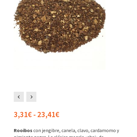
4
5
Rango
3,31
€
-
23,41
€
de
precios:
Rooibos
con jengibre, canela, clavo, cardamomo y
desde
pimienta negra. La clásica mezcla «chai» de