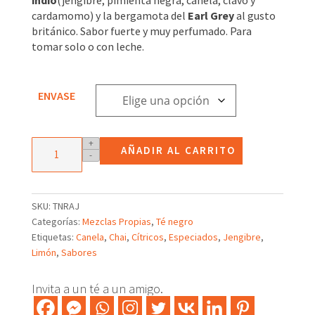
3,46€
cardamomo) y la bergamota del
Earl Grey
al gusto
hasta
británico. Sabor fuerte y muy perfumado. Para
24,57€
tomar solo o con leche.
ENVASE
Mezcla
+
AÑADIR AL CARRITO
-
de
té
negro
Raj
SKU:
TNRAJ
(Earl
Categorías:
Mezclas Propias
,
Té negro
Grey
Etiquetas:
Canela
,
Chai
,
Cítricos
,
Especiados
,
Jengibre
,
Chai)
Limón
,
Sabores
cantidad
Invita a un té a un amigo.