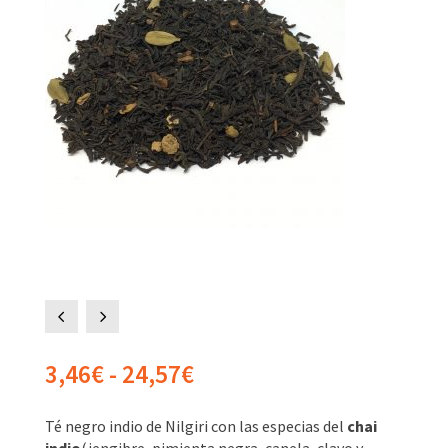
4
5
Rango
3,46
€
-
24,57
€
de
precios:
Té negro indio de Nilgiri con las especias del
chai
desde
indio
(jengibre, pimienta negra, canela, clavo y