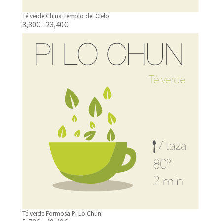
Té verde China Templo del Cielo
Rango
3,30
€
-
23,40
€
de
precios:
desde
3,30€
hasta
23,40€
Té verde Formosa Pi Lo Chun