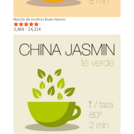
Mezcla de rooibos Buen Humor
Rango
3,46
€
-
24,31
€
Valorado
de
con
5.00
de
precios:
5
desde
3,46€
hasta
24,31€