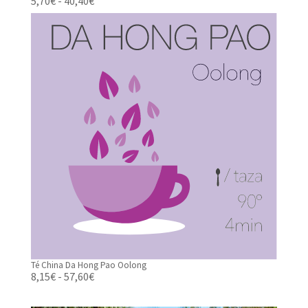
Rango
5,70
€
-
40,40
€
de
precios:
desde
5,70€
hasta
40,40€
Té China Da Hong Pao Oolong
Rango
8,15
€
-
57,60
€
de
precios: