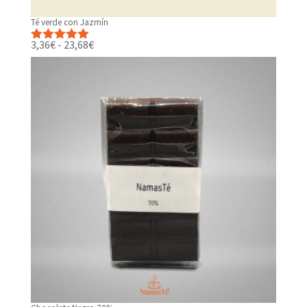
Té verde con Jazmín
Rango
3,36
€
-
23,68
€
Valorado
de
con
5.00
de
precios:
5
desde
3,36€
hasta
23,68€