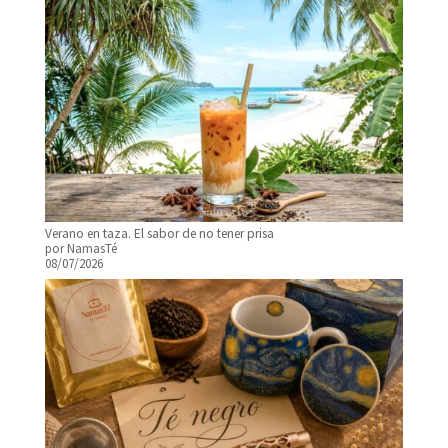
desde
8,15€
hasta
57,60€
Verano en taza. El sabor de no tener prisa
por NamasTé
08/07/2026