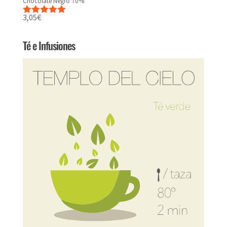
Chocolate Negro 70%
3,05
€
Valorado
con
5.00
de
5
Té e Infusiones