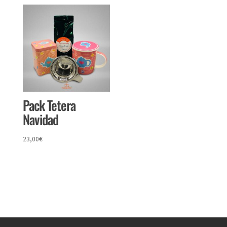
Pack Tetera
Navidad
23,00
€