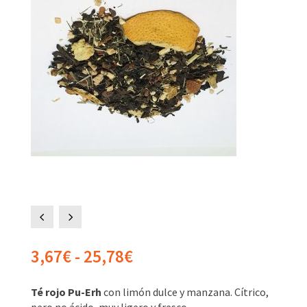
4
5
Rango
3,67
€
-
25,78
€
de
precios:
Té rojo Pu-Erh
con limón dulce y manzana. Cítrico,
desde
pero no ácido, muy ligero y fresco.