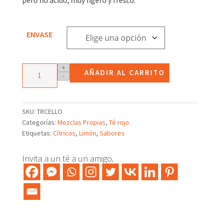
3,67€
hasta
25,78€
ENVASE
Mezcla
+
AÑADIR AL CARRITO
-
de
Té
rojo
Pu-
SKU:
TRCELLO
Erh
Categorías:
Mezclas Propias
,
Té rojo
Limoncello
Etiquetas:
Cítricos
,
Limón
,
Sabores
cantidad
Invita a un té a un amigo.