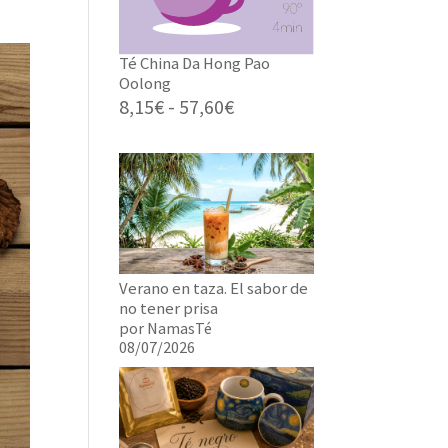
Té China Da Hong Pao
Oolong
Rango
8,15
€
-
57,60
€
de
precios:
desde
8,15€
hasta
57,60€
Verano en taza. El sabor de
no tener prisa
por NamasTé
08/07/2026