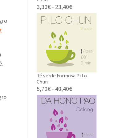
Rango
3,30
€
-
23,40
€
de
gro
precios:
desde
g
3,30€
hasta
23,40€
a
é.
Té verde Formosa Pi Lo
Chun
Rango
5,70
€
-
40,40
€
de
gro
precios:
desde
5,70€
hasta
40,40€