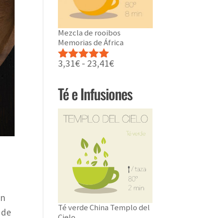
Mezcla de rooibos
Memorias de África
Rango
3,31
€
-
23,41
€
Valorado
de
con
5.00
de
precios:
5
Té e Infusiones
desde
3,31€
hasta
23,41€
en
Té verde China Templo del
 de
Cielo