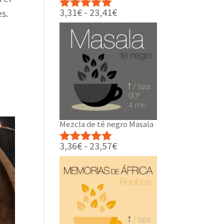
Rango
3,31
€
-
23,41
€
es.
Valorado
de
con
5.00
de
precios:
5
desde
3,31€
hasta
23,41€
Mezcla de té negro Masala
Rango
3,36
€
-
23,57
€
Valorado
de
con
5.00
de
precios:
5
desde
3,36€
hasta
23,57€