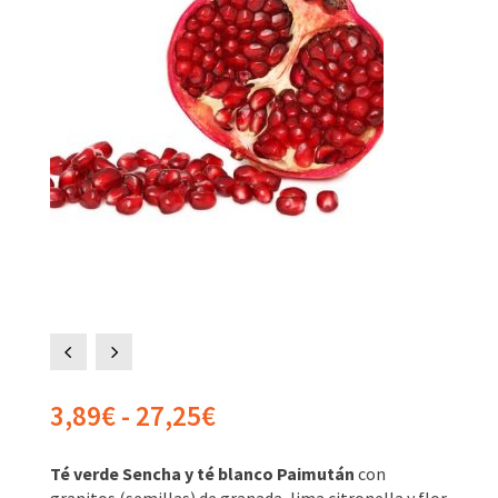
4
5
Rango
3,89
€
-
27,25
€
de
precios:
Té verde Sencha y té blanco Paimután
con
desde
granitos (semillas) de granada, lima citronella y flor