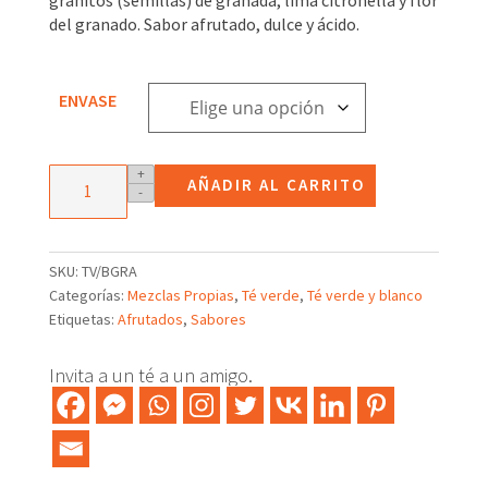
3,89€
del granado. Sabor afrutado, dulce y ácido.
hasta
27,25€
ENVASE
Mezcla
+
AÑADIR AL CARRITO
-
de
té
verde
y
SKU:
TV/BGRA
té
Categorías:
Mezclas Propias
,
Té verde
,
Té verde y blanco
blanco
Etiquetas:
Afrutados
,
Sabores
Granada
cantidad
Invita a un té a un amigo.