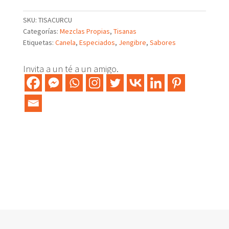
con
cúrcuma
SKU:
TISACURCU
Yogi
Categorías:
Mezclas Propias
,
Tisanas
cantidad
Etiquetas:
Canela
,
Especiados
,
Jengibre
,
Sabores
Invita a un té a un amigo.