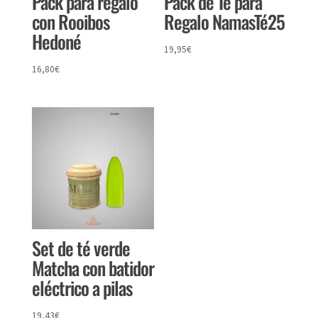
Pack para regalo
Pack de Té para
con Rooibos
Regalo NamasTé25
Hedoné
19,95
€
16,80
€
Set de té verde
Matcha con batidor
eléctrico a pilas
19,43
€