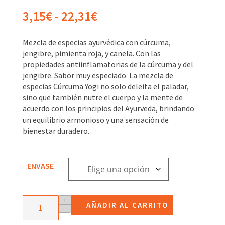
Rango
3,15
€
-
22,31
€
de
precios:
Mezcla de especias ayurvédica con cúrcuma,
desde
jengibre, pimienta roja, y canela. Con las
3,15€
propiedades antiinflamatorias de la cúrcuma y del
hasta
jengibre. Sabor muy especiado. La mezcla de
22,31€
especias Cúrcuma Yogi no solo deleita el paladar,
sino que también nutre el cuerpo y la mente de
acuerdo con los principios del Ayurveda, brindando
un equilibrio armonioso y una sensación de
bienestar duradero.
ENVASE
Mezcla
+
AÑADIR AL CARRITO
-
de
especias