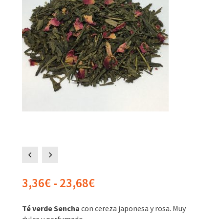
4
5
Rango
3,36
€
-
23,68
€
de
precios:
Té verde Sencha
con cereza japonesa y rosa. Muy
desde
dulce y perfumado.