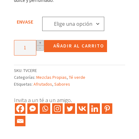
3,36€
hasta
23,68€
ENVASE
Té
+
AÑADIR AL CARRITO
-
verde
con
Cereza
Japonesa
SKU:
TVCERE
cantidad
Categorías:
Mezclas Propias
,
Té verde
Etiquetas:
Afrutados
,
Sabores
Invita a un té a un amigo.