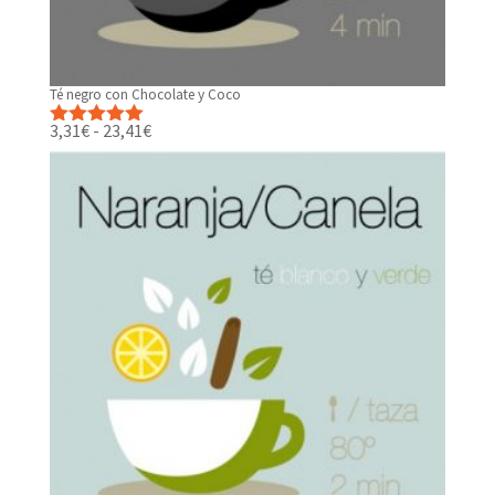
Té negro con Chocolate y Coco
Rango
3,31
€
-
23,41
€
Valorado
de
con
5.00
de
precios:
5
desde
3,31€
hasta
23,41€