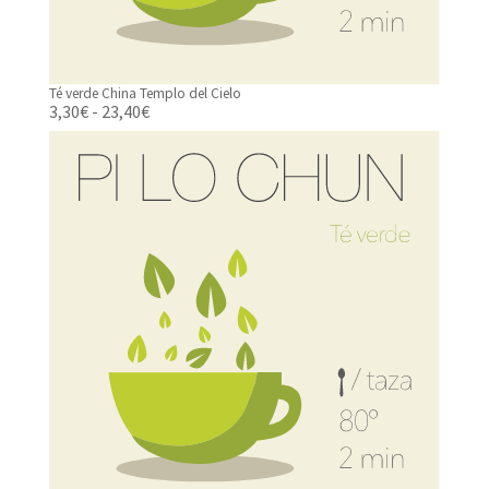
Té verde China Templo del Cielo
Rango
3,30
€
-
23,40
€
de
precios:
desde
3,30€
hasta
23,40€