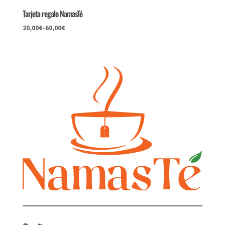
Tarjeta regalo NamasTé
20,00
€
-
60,00
€