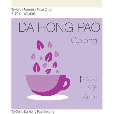
Té verde Formosa Pi Lo Chun
Rango
5,70
€
-
40,40
€
de
precios:
desde
5,70€
hasta
40,40€
Té China Da Hong Pao Oolong