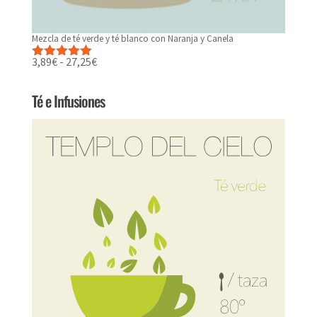
Mezcla de té verde y té blanco con Naranja y Canela
Rango
3,89
€
-
27,25
€
Valorado
de
con
5.00
de
precios:
5
Té e Infusiones
desde
3,89€
hasta
27,25€