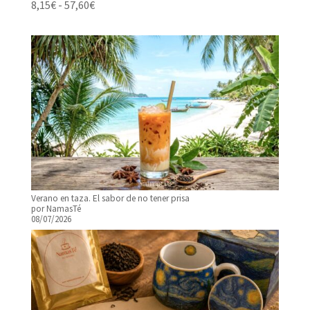
Rango
8,15
€
-
57,60
€
de
precios:
desde
8,15€
hasta
57,60€
Verano en taza. El sabor de no tener prisa
por NamasTé
08/07/2026