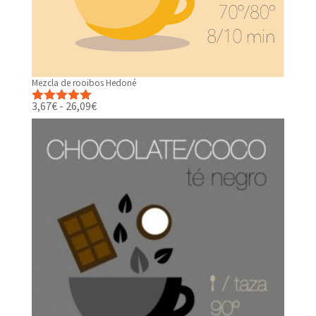
Mezcla de rooibos Hedoné
Rango
3,67
€
-
26,09
€
Valorado
de
con
5.00
de
precios:
5
desde
3,67€
hasta
26,09€