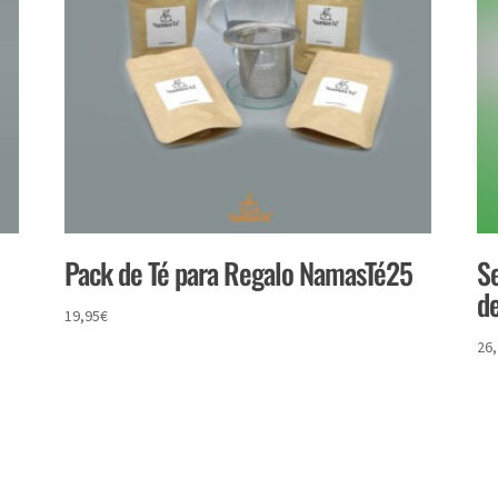
Pack de Té para Regalo NamasTé25
Se
d
19,95
€
26