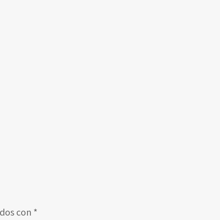
ados con
*