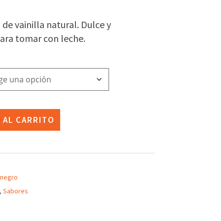
ios:
de vainilla natural. Dulce y
de
ara tomar con leche.
1€
ta
41€
 AL CARRITO
 negro
,
Sabores