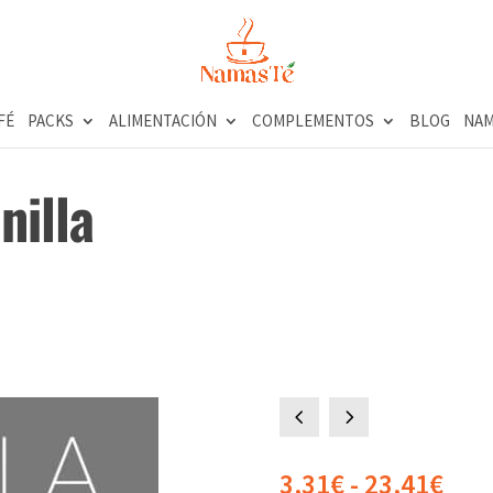
FÉ
PACKS
ALIMENTACIÓN
COMPLEMENTOS
BLOG
NAM
nilla
4
5
Ran
3,31
€
-
23,41
€