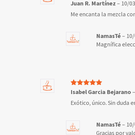
Valorado
Juan R. Martínez
–
10/0
con
5
de 5
Me encanta la mezcla con
NamasTé
–
10/
Magnífica elecc
Valorado
Isabel Garcia Bejarano
con
5
de 5
Exótico, único. Sin duda e
NamasTé
–
10/
Gracias por val