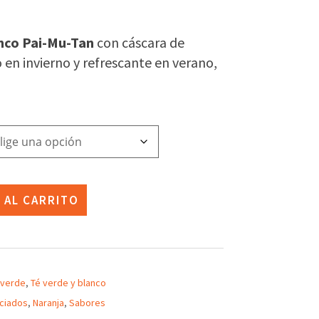
go
ios:
nco Pai-Mu-Tan
con cáscara de
de
o en invierno y refrescante en verano,
9€
ta
25€
 AL CARRITO
 verde
,
Té verde y blanco
ciados
,
Naranja
,
Sabores