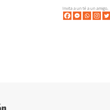
con
Invita a un té a un amigo.
Naranja
y
Canela
cantidad
ón