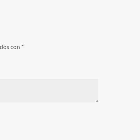
ados con
*