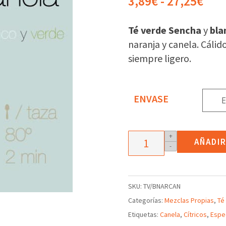
Ran
3,89
€
-
27,25
€
de
prec
Té verde Sencha
y
bla
des
naranja y canela. Cálid
3,8
siempre ligero.
has
27,
ENVASE
Mezcla
+
AÑADIR
-
de
té
verde
SKU:
TV/BNARCAN
y
Categorías:
Mezclas Propias
,
Té
té
Etiquetas:
Canela
,
Cítricos
,
Espe
blanco