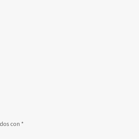
ados con
*