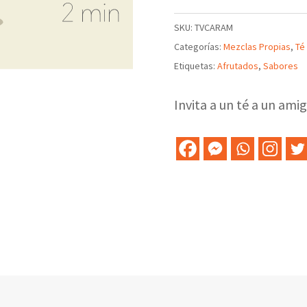
verde
SKU:
TVCARAM
Carambola
Categorías:
Mezclas Propias
,
Té
cantidad
Etiquetas:
Afrutados
,
Sabores
Invita a un té a un amig