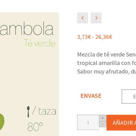
4
5
Rango
3,73
€
-
26,36
€
de
precios:
Mezcla de té verde Sen
desde
tropical amarilla con f
3,73€
Sabor muy afrutado, du
hasta
26,36€
ENVASE
Mezcla
+
AÑADIR 
-
de
té