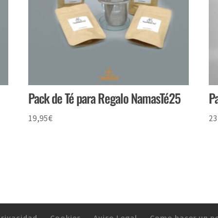
Pack de Té para Regalo NamasTé25
Pa
19,95
€
23
Privacidad
Cookies
Aviso Legal
Como hacer un p