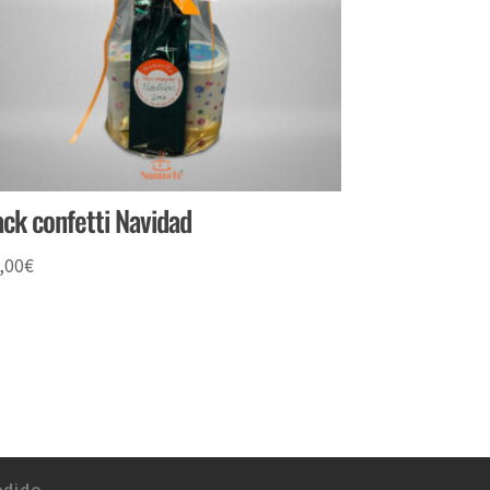
ck confetti Navidad
,00
€
edido