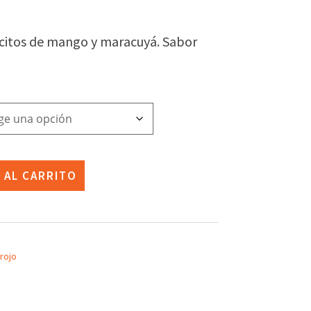
go
ios:
citos de mango y maracuyá. Sabor
de
8€
ta
51€
 AL CARRITO
 rojo