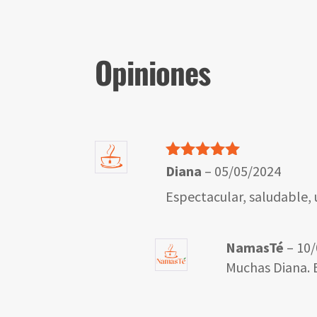
Opiniones
Valorado
Diana
–
05/05/2024
con
5
de 5
Espectacular, saludable, 
NamasTé
–
10/
Muchas Diana. E