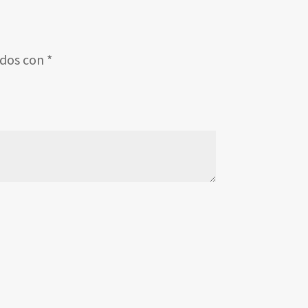
ados con
*