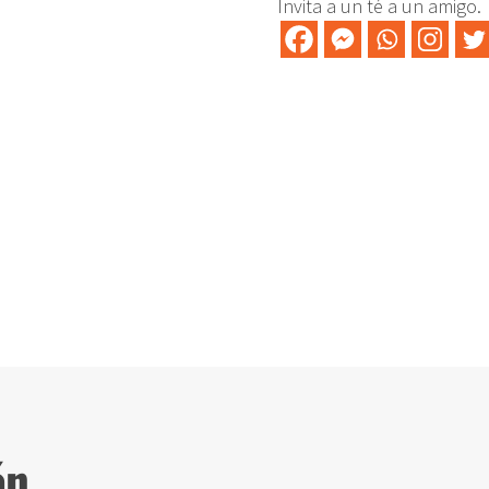
Invita a un té a un amigo.
cantidad
ón