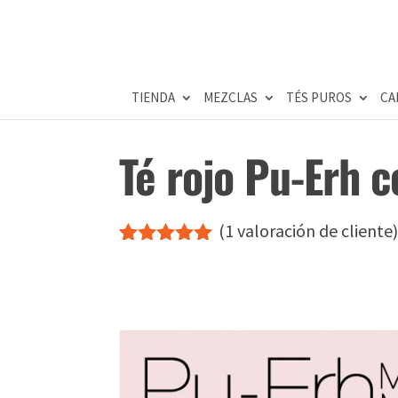
TIENDA
MEZCLAS
TÉS PUROS
CA
Té rojo Pu-Erh 
(
1
valoración de cliente
Valorado
1
con
5.00
de
5 en base
a
valoración
de un
cliente