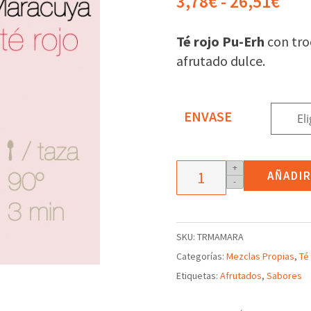
Ran
3,78
€
-
26,51
€
de
prec
Té rojo Pu-Erh
con tro
des
afrutado dulce.
3,7
has
26,
ENVASE
Té
+
AÑADIR
-
rojo
Pu-
Erh
SKU:
TRMAMARA
con
Categorías:
Mezclas Propias
,
Té
Mango
Etiquetas:
Afrutados
,
Sabores
y
Maracuyá