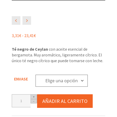
4
5
Rango
3,31
€
-
23,41
€
de
precios:
Té negro de Ceylan
con aceite esencial de
desde
bergamota. Muy aromático, ligeramente cítrico. El
3,31€
único té negro cítrico que puede tomarse con leche.
hasta
23,41€
ENVASE
Mezcla
+
AÑADIR AL CARRITO
-
de
té
negro