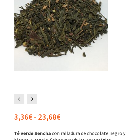
4
5
Rango
3,36
€
-
23,68
€
de
precios:
Té verde Sencha
con ralladura de chocolate negro y
desde
blanco, y canela. Sabor muy dulce y aromático.