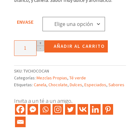
3,36€
hasta
23,68€
ENVASE
Té
+
AÑADIR AL CARRITO
-
verde
con
Chocolate
y
SKU:
TVCHOCOCAN
Canela
Categorías:
Mezclas Propias
,
Té verde
cantidad
Etiquetas:
Canela
,
Chocolate
,
Dulces
,
Especiados
,
Sabores
Invita a un té a un amigo.